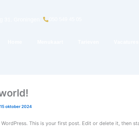
g 31, Groningen
050 549 45 05
Home
Menukaart
Tarieven
Vacatures
 world!
15 oktober 2024
ordPress. This is your first post. Edit or delete it, then sta