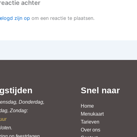
reactie achter
elogd zijn op
om een reactie te plaatsen.
gstijden
Snel naar
ensdag, Donderdag,
Home
rdag, Zondag:
Menukaart
uur
Tarieven
loten.
Over ons
ring op feestdagen