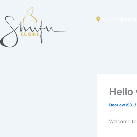
Ga
naar
Noorddijkerwe
de
inhoud
Hello
Door
ow1981
/
Welcome to W