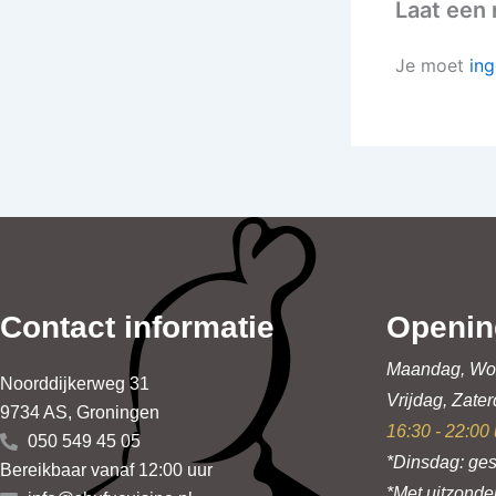
Laat een 
Je moet
ing
Contact informatie
Openin
Maandag, Wo
Noorddijkerweg 31
Vrijdag, Zate
9734 AS, Groningen
16:30 - 22:00 
050 549 45 05
*Dinsdag: ges
Bereikbaar vanaf 12:00 uur
*Met uitzonde