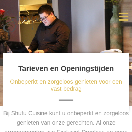
Ga
naar
de
inhoud
Tarieven en Openingstijden
Onbeperkt en zorgeloos genieten voor een
vast bedrag
Bij Shufu Cuisine kunt u onbeperkt en zorgeloos
genieten van onze gerechten. Al onze
arrangementen zijn Exclusief Drankjes en geen