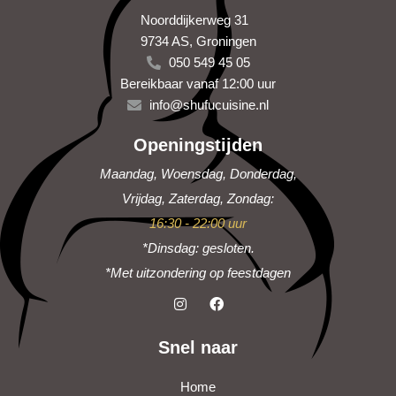
Noorddijkerweg 31
9734 AS, Groningen
050 549 45 05
Bereikbaar vanaf 12:00 uur
info@shufucuisine.nl
Openingstijden
Maandag, Woensdag, Donderdag,
Vrijdag, Zaterdag, Zondag:
16:30 - 22:00 uur
*Dinsdag: gesloten.
*Met uitzondering op feestdagen
I
F
n
a
s
c
t
e
Snel naar
a
b
g
o
r
o
Home
a
k